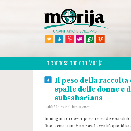
Skip
to
content
Morija Italian
Association Humanitaire
In connessione con Morija
Il peso della raccolta
spalle delle donne e d
subsahariana
Publié le 20 Febbraio 2024
Immagina di dover percorrere diversi chilo
fino a casa tua: è ancora la realtà quotidia