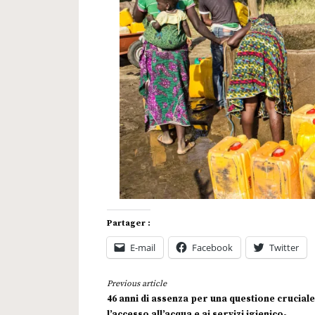
Partager :
E-mail
Facebook
Twitter
Continue
Previous article
Reading
46 anni di assenza per una questione cruciale
l’accesso all’acqua e ai servizi igienico-