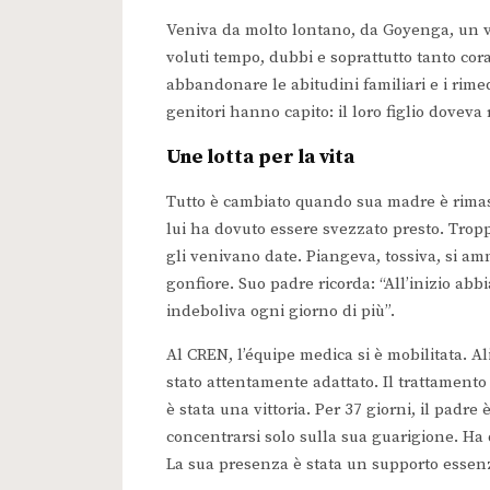
Veniva da molto lontano, da Goyenga, un vi
voluti tempo, dubbi e soprattutto tanto cora
abbandonare le abitudini familiari e i rimed
genitori hanno capito: il loro figlio doveva
Une lotta per la vita
Tutto è cambiato quando sua madre è rimast
lui ha dovuto essere svezzato presto. Tropp
gli venivano date. Piangeva, tossiva, si a
gonfiore. Suo padre ricorda: “All’inizio ab
indeboliva ogni giorno di più”.
Al CREN, l’équipe medica si è mobilitata. Ali
stato attentamente adattato. Il trattamen
è stata una vittoria. Per 37 giorni, il padre
concentrarsi solo sulla sua guarigione. Ha 
La sua presenza è stata un supporto essenzi