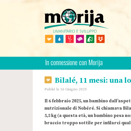
Skip
to
content
Morija Italian
Association Humanitaire
In connessione con Morija
Bilalé, 11 mesi: una lo
Publié le 16 Giugno 2025
Il 6 febbraio 2025, un bambino dall’aspe
nutrizionale di Nobéré. Si chiamava Bilal
5,5 kg (a questa età, un bambino pesa nor
braccio troppo sottile per infilarci qu