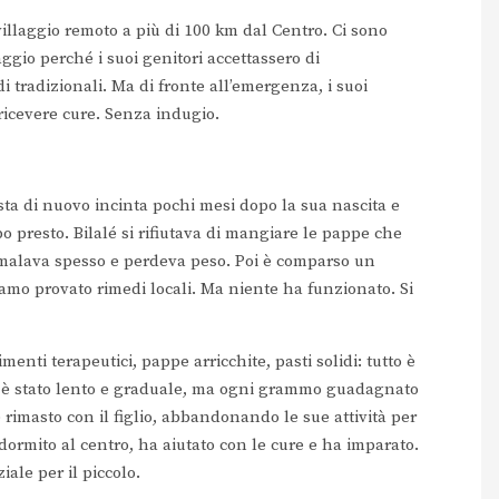
llaggio remoto a più di 100 km dal Centro. Ci sono
ggio perché i suoi genitori accettassero di
i tradizionali. Ma di fronte all’emergenza, i suoi
 ricevere cure. Senza indugio.
a di nuovo incinta pochi mesi dopo la sua nascita e
o presto. Bilalé si rifiutava di mangiare le pappe che
mmalava spesso e perdeva peso. Poi è comparso un
biamo provato rimedi locali. Ma niente ha funzionato. Si
menti terapeutici, pappe arricchite, pasti solidi: tutto è
to è stato lento e graduale, ma ogni grammo guadagnato
 è rimasto con il figlio, abbandonando le sue attività per
dormito al centro, ha aiutato con le cure e ha imparato.
ale per il piccolo.