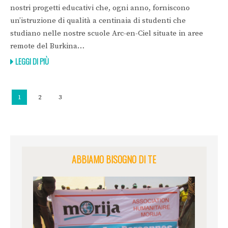
nostri progetti educativi che, ogni anno, forniscono
un’istruzione di qualità a centinaia di studenti che
studiano nelle nostre scuole Arc-en-Ciel situate in aree
remote del Burkina…
LEGGI DI PIÙ
Navigazione
Page
Page
Page
1
2
3
articoli
ABBIAMO BISOGNO DI TE