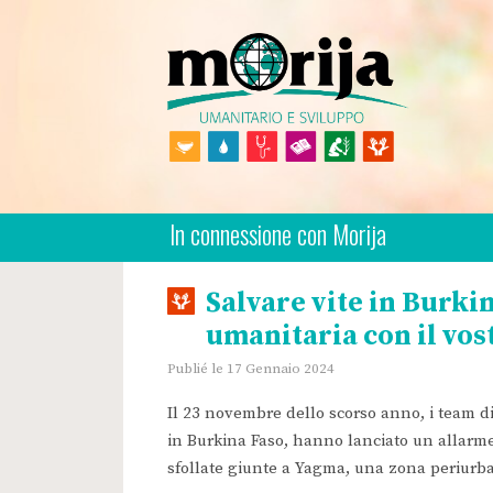
Skip
to
content
Morija Italian
Association Humanitaire
In connessione con Morija
Salvare vite in Burkin
umanitaria con il vos
Publié le 17 Gennaio 2024
Il 23 novembre dello scorso anno, i team di
in Burkina Faso, hanno lanciato un allarm
sfollate giunte a Yagma, una zona periurb