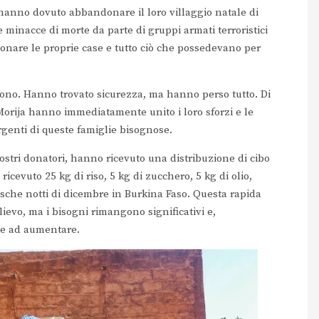
 hanno dovuto abbandonare il loro villaggio natale di
minacce di morte da parte di gruppi armati terroristici
nare le proprie case e tutto ciò che possedevano per
sono. Hanno trovato sicurezza, ma hanno perso tutto. Di
orija hanno immediatamente unito i loro sforzi e le
rgenti di queste famiglie bisognose.
nostri donatori, hanno ricevuto una distribuzione di cibo
icevuto 25 kg di riso, 5 kg di zucchero, 5 kg di olio,
resche notti di dicembre in Burkina Faso. Questa rapida
ievo, ma i bisogni rimangono significativi e,
de ad aumentare.